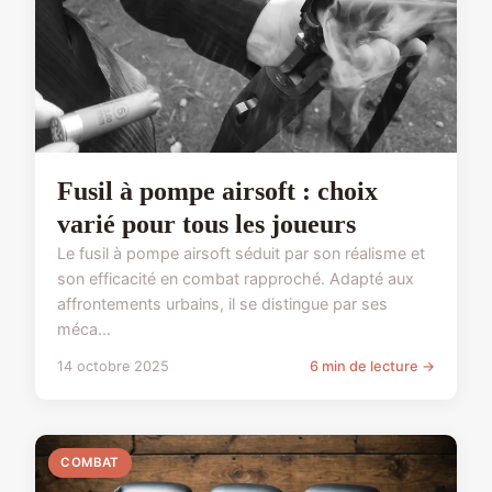
Fusil à pompe airsoft : choix
varié pour tous les joueurs
Le fusil à pompe airsoft séduit par son réalisme et
son efficacité en combat rapproché. Adapté aux
affrontements urbains, il se distingue par ses
méca...
14 octobre 2025
6 min de lecture →
COMBAT